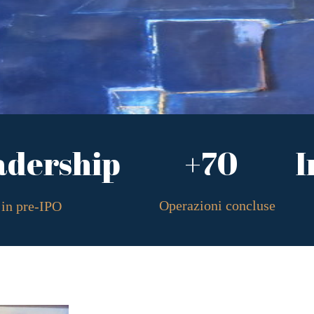
adership
+70
I
Operazioni concluse
in pre-IPO