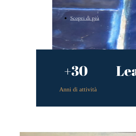
Scopri di più
+30
Le
Anni di attività