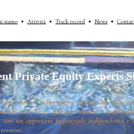
i siamo
Attività
Track record
News
Contat
nt Private Equity Experts S
 una società indipendente attiva dal 1989 nel
azioni realizzate, affianca imprese e imprendito
 con un approccio industriale indipendente e o
 termine.