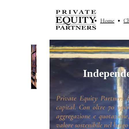
Home
Ch
Independe
Private Equity Partners è
capital. Con oltre 70 oper
aggregazione e quotazione,
valore sostenibile nel lungo