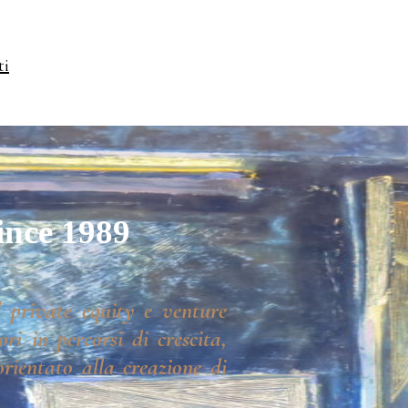
ti
ince 1989
 private equity e venture
ri in percorsi di crescita,
rientato alla creazione di