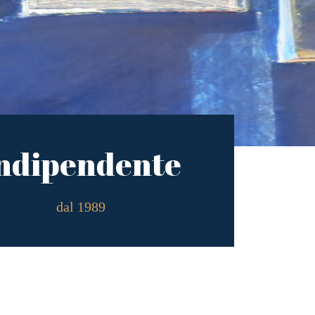
ndipendente
dal 1989