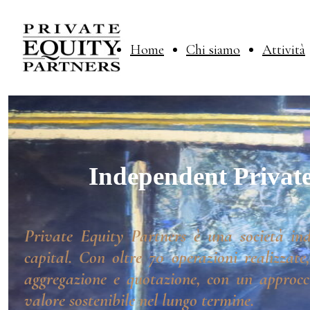
Home
Chi siamo
Attività
Independent Private
Private Equity Partners è una società ind
capital. Con oltre 70 operazioni realizzate
aggregazione e quotazione, con un approcci
valore sostenibile nel lungo termine.