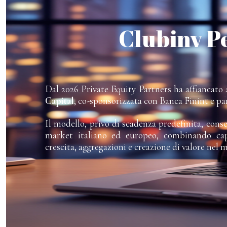
Clubinv P
Dal 2026 Private Equity Partners ha affiancato a
Capital
, co-sponsorizzata con Banca Finint e pa
Il modello, privo di scadenza predefinita, cons
market italiano ed europeo, combinando capi
crescita, aggregazioni e creazione di valore nel