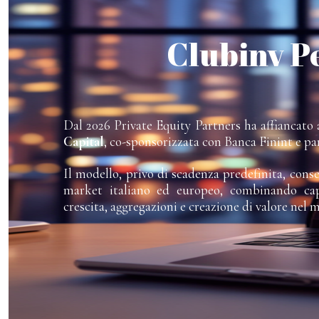
Clubinv P
Dal 2026 Private Equity Partners ha affiancato a
Capital
, co-sponsorizzata con Banca Finint e pa
Il modello, privo di scadenza predefinita, cons
market italiano ed europeo, combinando capi
crescita, aggregazioni e creazione di valore nel