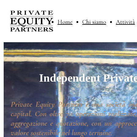
Home
Chi siamo
Attività
Independent Private
Private Equity Partners è una società ind
capital. Con oltre 70 operazioni realizzate
aggregazione e quotazione, con un approcci
valore sostenibile nel lungo termine.