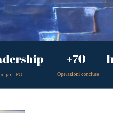
adership
+70
I
Operazioni concluse
in pre-IPO