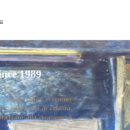
ti
ince 1989
 private equity e venture
ri in percorsi di crescita,
rientato alla creazione di