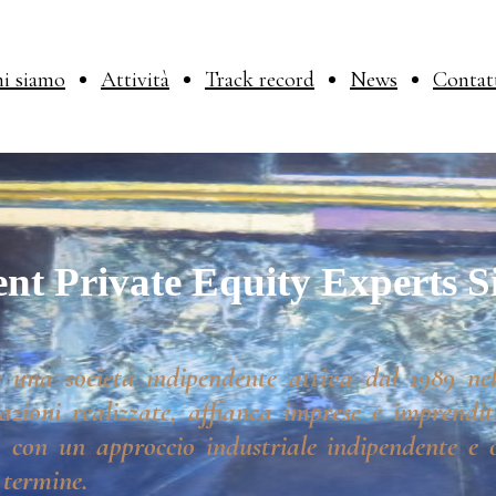
i siamo
Attività
Track record
News
Contat
nt Private Equity Experts S
 una società indipendente attiva dal 1989 nel
azioni realizzate, affianca imprese e imprendito
 con un approccio industriale indipendente e o
 termine.