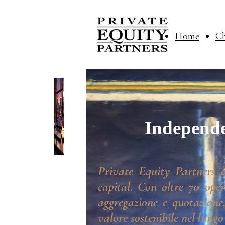
Home
Ch
Independe
Private Equity Partners è
capital. Con oltre 70 oper
aggregazione e quotazione,
valore sostenibile nel lungo