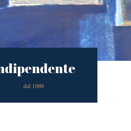
ndipendente
dal 1989