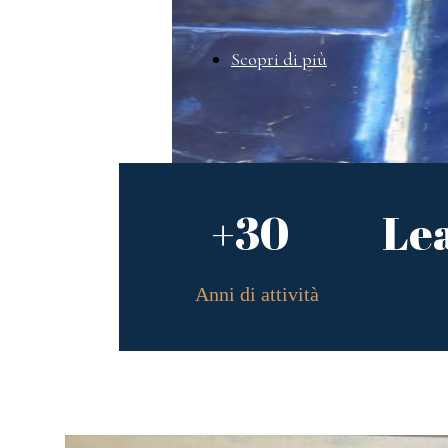
Scopri di più
+30
Le
Anni di attività