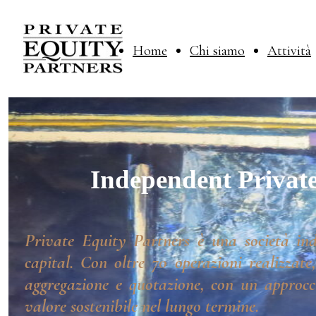
Home
Chi siamo
Attività
Independent Private
Private Equity Partners è una società ind
capital. Con oltre 70 operazioni realizzate
aggregazione e quotazione, con un approcci
valore sostenibile nel lungo termine.