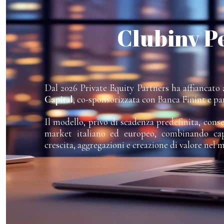
Clubinv P
Dal 2026 Private Equity Partners ha affiancato a
Capital
, co-sponsorizzata con Banca Finint e pa
Il modello, privo di scadenza predefinita, cons
market italiano ed europeo, combinando capi
crescita, aggregazioni e creazione di valore nel