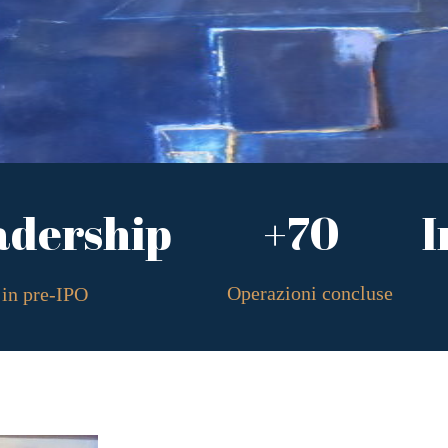
adership
+70
I
Operazioni concluse
in pre-IPO