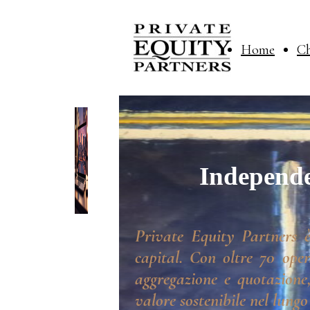
Home
Ch
Independe
Private Equity Partners è
capital. Con oltre 70 oper
aggregazione e quotazione,
valore sostenibile nel lungo