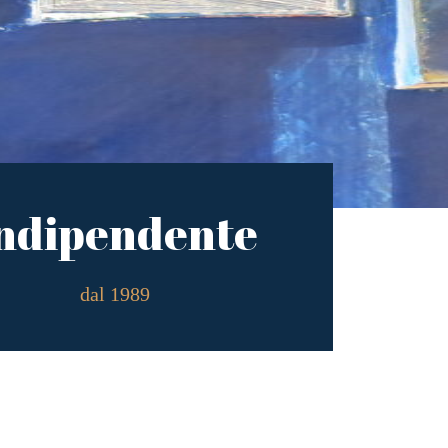
ndipendente
dal 1989