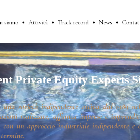
i siamo
Attività
Track record
News
Contat
nt Private Equity Experts S
 una società indipendente attiva dal 1989 nel
azioni realizzate, affianca imprese e imprendito
 con un approccio industriale indipendente e o
 termine.