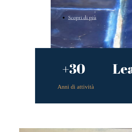
Scopri di più
+30
Le
Anni di attività