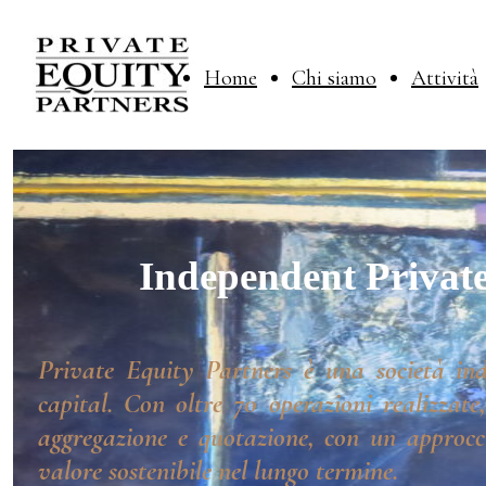
Home
Chi siamo
Attività
Independent Private
Private Equity Partners è una società ind
capital. Con oltre 70 operazioni realizzate
aggregazione e quotazione, con un approcci
valore sostenibile nel lungo termine.