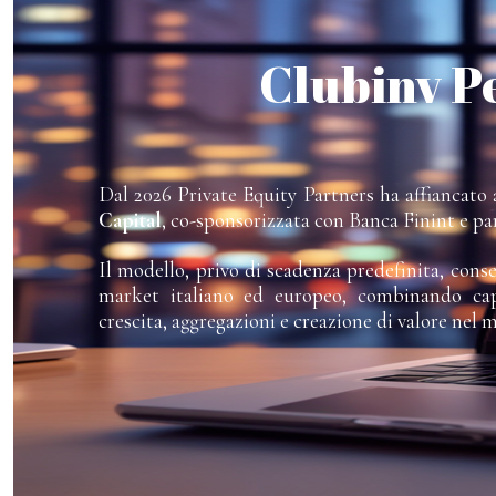
Clubinv P
Dal 2026 Private Equity Partners ha affiancato a
Capital
, co-sponsorizzata con Banca Finint e pa
Il modello, privo di scadenza predefinita, cons
market italiano ed europeo, combinando capi
crescita, aggregazioni e creazione di valore nel