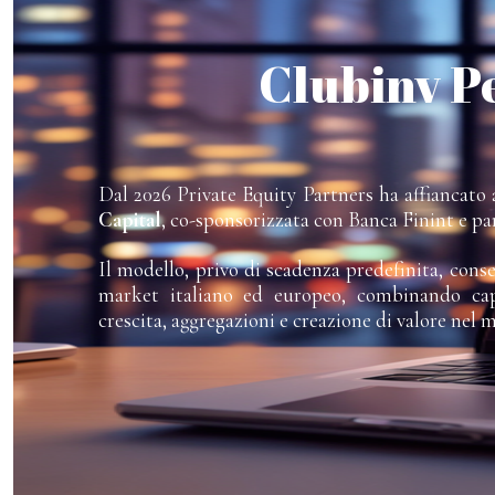
Clubinv P
Dal 2026 Private Equity Partners ha affiancato a
Capital
, co-sponsorizzata con Banca Finint e pa
Il modello, privo di scadenza predefinita, cons
market italiano ed europeo, combinando capi
crescita, aggregazioni e creazione di valore nel