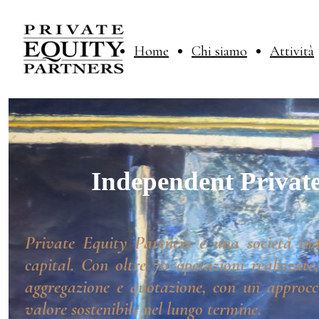
Home
Chi siamo
Attività
Independent Private
Private Equity Partners è una società ind
capital. Con oltre 70 operazioni realizzate
aggregazione e quotazione, con un approcci
valore sostenibile nel lungo termine.