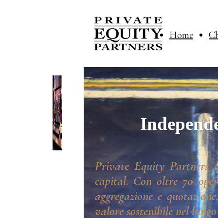
Home
Ch
Independe
Private Equity Partners è
capital. Con oltre 70 oper
aggregazione e quotazione,
valore sostenibile nel lungo