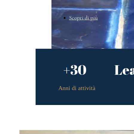
Scopri di più
+30
Le
Anni di attività