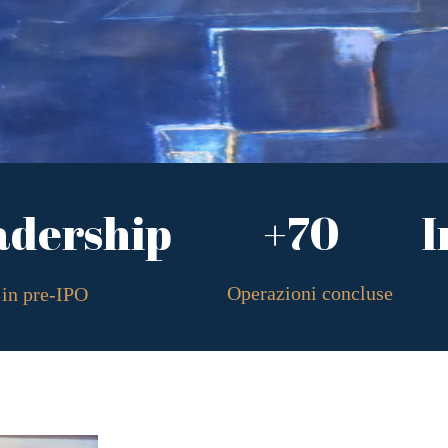
adership
+70
I
Operazioni concluse
in pre-IPO