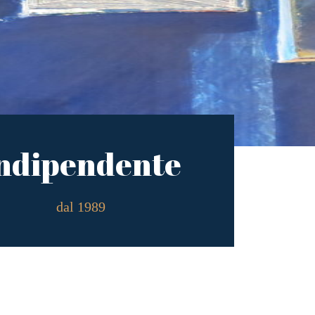
ndipendente
dal 1989