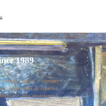
ti
ince 1989
 private equity e venture
ri in percorsi di crescita,
rientato alla creazione di