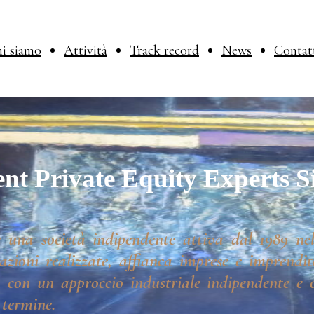
i siamo
Attività
Track record
News
Contat
nt Private Equity Experts S
 una società indipendente attiva dal 1989 nel
azioni realizzate, affianca imprese e imprendito
 con un approccio industriale indipendente e o
 termine.