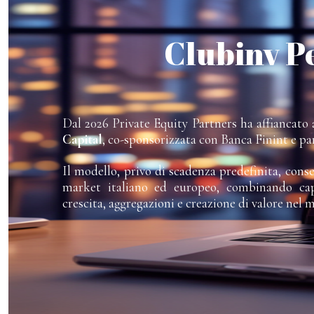
Clubinv P
Dal 2026 Private Equity Partners ha affiancato a
Capital
, co-sponsorizzata con Banca Finint e pa
Il modello, privo di scadenza predefinita, cons
market italiano ed europeo, combinando capi
crescita, aggregazioni e creazione di valore nel