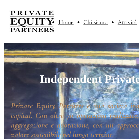
Home
Chi siamo
Attività
Independent Private
Private Equity Partners è una società ind
capital. Con oltre 70 operazioni realizzate
aggregazione e quotazione, con un approcci
valore sostenibile nel lungo termine.