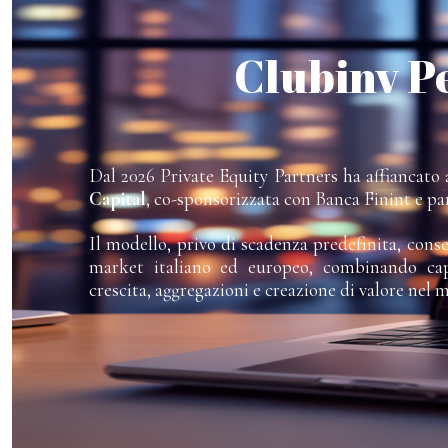
Clubinv P
Dal 2026 Private Equity Partners ha affiancato a
Capital
, co-sponsorizzata con Banca Finint e pa
Il modello, privo di scadenza predefinita, cons
market italiano ed europeo, combinando capi
crescita, aggregazioni e creazione di valore nel