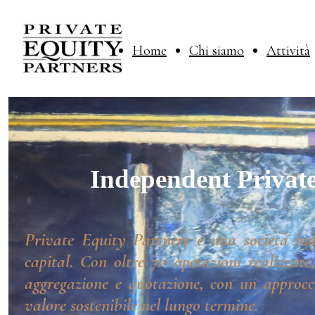
Home
Chi siamo
Attività
Independent Private
Private Equity Partners è una società ind
capital. Con oltre 70 operazioni realizzate
aggregazione e quotazione, con un approcci
valore sostenibile nel lungo termine.