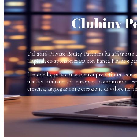
Clubinv P
Dal 2026 Private Equity Partners ha affiancato a
Capital
, co-sponsorizzata con Banca Finint e pa
Il modello, privo di scadenza predefinita, cons
market italiano ed europeo, combinando capi
crescita, aggregazioni e creazione di valore nel