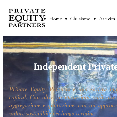
Home
Chi siamo
Attività
Independent Private
Private Equity Partners è una società ind
capital. Con oltre 70 operazioni realizzate
aggregazione e quotazione, con un approcci
valore sostenibile nel lungo termine.