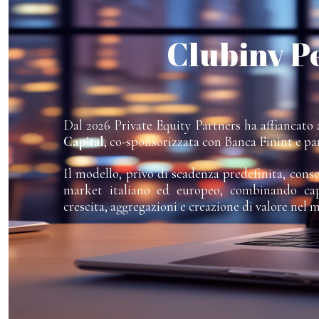
Clubinv P
Dal 2026 Private Equity Partners ha affiancato a
Capital
, co-sponsorizzata con Banca Finint e pa
Il modello, privo di scadenza predefinita, cons
market italiano ed europeo, combinando capi
crescita, aggregazioni e creazione di valore nel