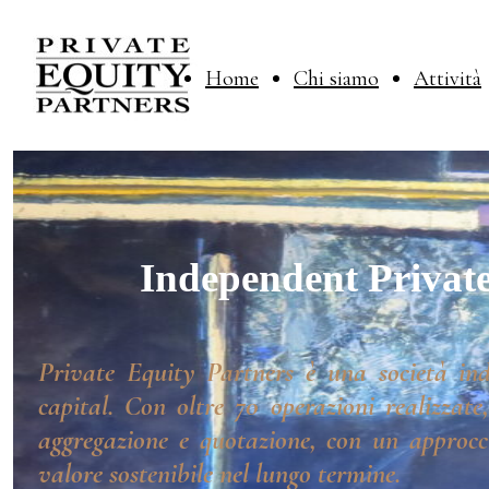
Home
Chi siamo
Attività
Independent Private
Private Equity Partners è una società ind
capital. Con oltre 70 operazioni realizzate
aggregazione e quotazione, con un approcci
valore sostenibile nel lungo termine.