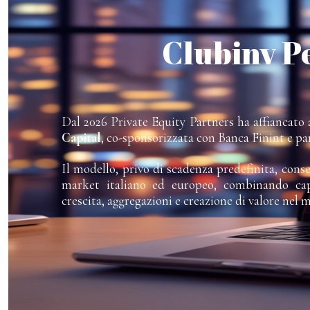
Clubinv P
Dal 2026 Private Equity Partners ha affiancato a
Capital
, co-sponsorizzata con Banca Finint e pa
Il modello, privo di scadenza predefinita, cons
market italiano ed europeo, combinando capi
crescita, aggregazioni e creazione di valore nel