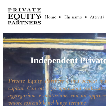
Home
Chi siamo
Attività
Independent Private
Private Equity Partners è una società ind
capital. Con oltre 70 operazioni realizzate
aggregazione e quotazione, con un approcci
valore sostenibile nel lungo termine.