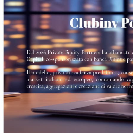
Clubinv P
Dal 2026 Private Equity Partners ha affiancato a
Capital
, co-sponsorizzata con Banca Finint e pa
Il modello, privo di scadenza predefinita, cons
market italiano ed europeo, combinando capi
crescita, aggregazioni e creazione di valore nel