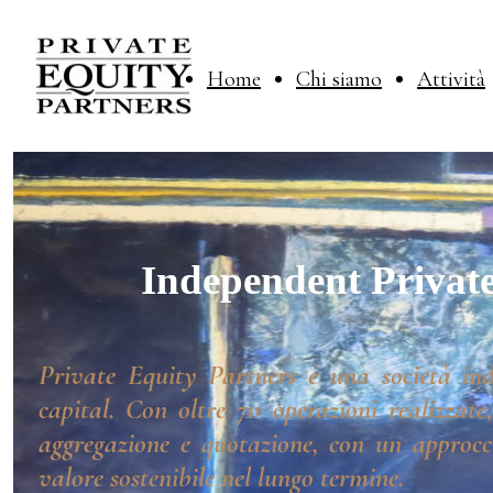
Home
Chi siamo
Attività
Independent Private
Private Equity Partners è una società ind
capital. Con oltre 70 operazioni realizzate
aggregazione e quotazione, con un approcci
valore sostenibile nel lungo termine.