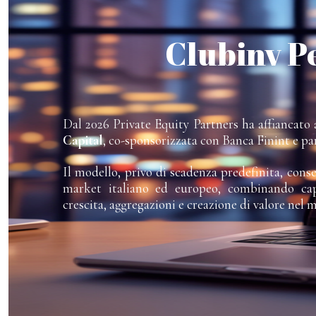
Clubinv P
Dal 2026 Private Equity Partners ha affiancato a
Capital
, co-sponsorizzata con Banca Finint e pa
Il modello, privo di scadenza predefinita, cons
market italiano ed europeo, combinando capi
crescita, aggregazioni e creazione di valore nel