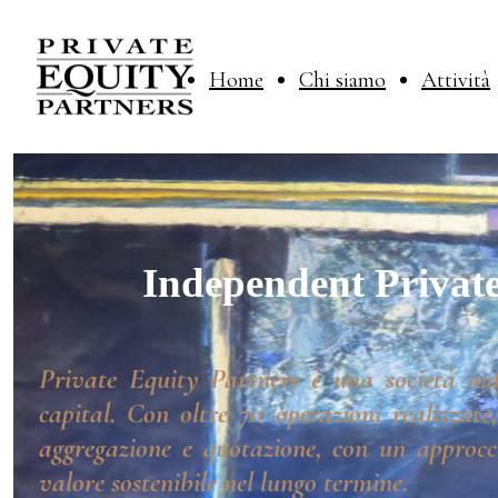
Home
Chi siamo
Attività
Independent Private
Private Equity Partners è una società ind
capital. Con oltre 70 operazioni realizzate
aggregazione e quotazione, con un approcci
valore sostenibile nel lungo termine.