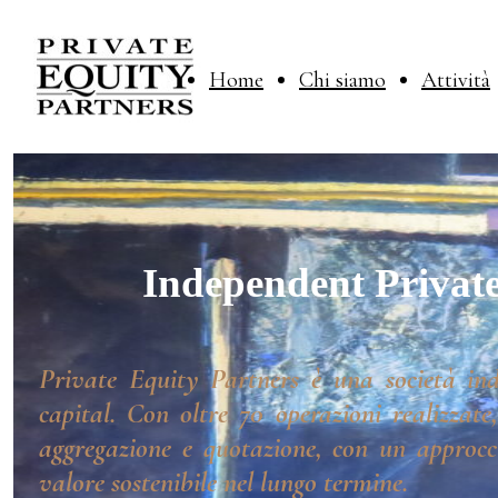
Home
Chi siamo
Attività
Independent Private
Private Equity Partners è una società ind
capital. Con oltre 70 operazioni realizzate
aggregazione e quotazione, con un approcci
valore sostenibile nel lungo termine.