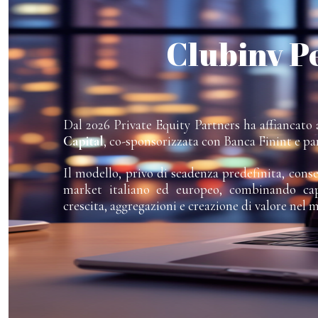
Clubinv P
Dal 2026 Private Equity Partners ha affiancato a
Capital
, co-sponsorizzata con Banca Finint e pa
Il modello, privo di scadenza predefinita, cons
market italiano ed europeo, combinando capi
crescita, aggregazioni e creazione di valore nel