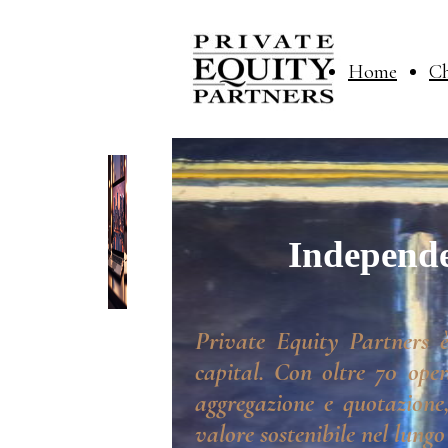
Home
Ch
Independe
Private Equity Partners è
capital. Con oltre 70 oper
aggregazione e quotazione,
valore sostenibile nel lungo