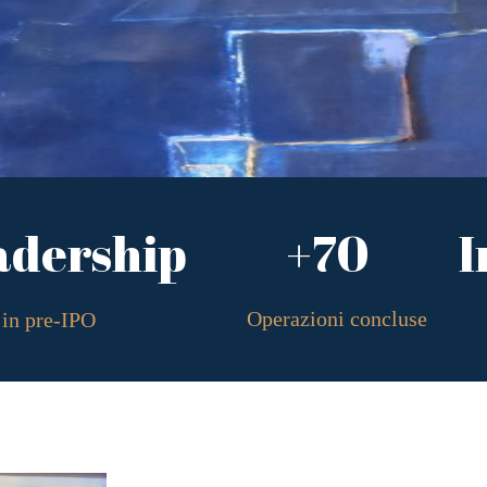
adership
+70
I
Operazioni concluse
in pre-IPO