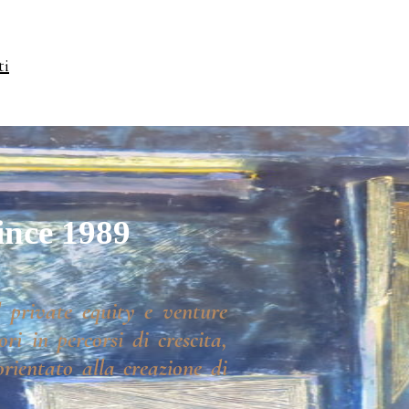
ti
ince 1989
 private equity e venture
ri in percorsi di crescita,
rientato alla creazione di