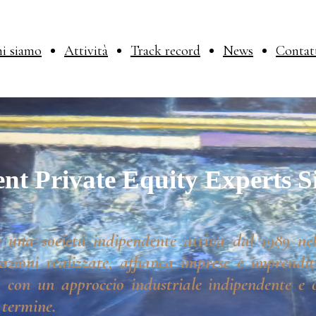
i siamo
Attività
Track record
News
Contat
nt Private Equity Experts S
 una società indipendente attiva dal 1989 nel
azioni realizzate, affianca imprese e imprendito
 con un approccio industriale indipendente e o
 termine.