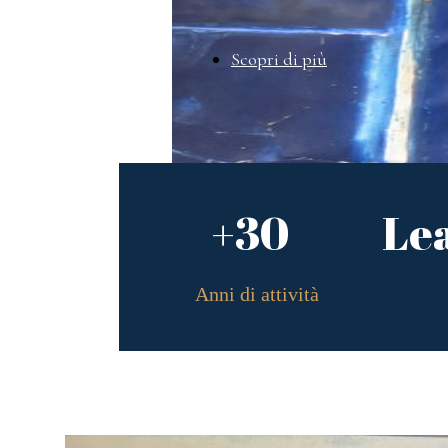
Scopri di più
+30
Le
Anni di attività