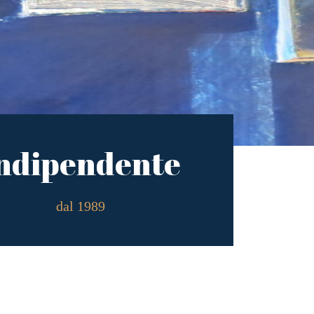
ndipendente
dal 1989