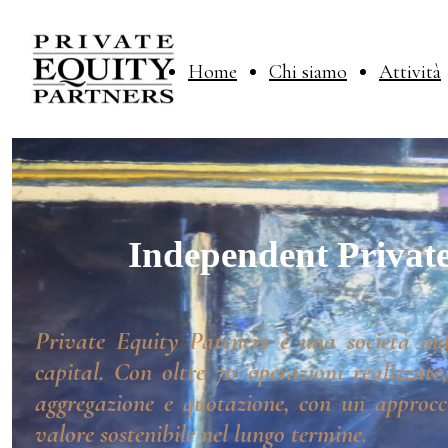
Home
Chi siamo
Attività
Independent Private
Private Equity Partners è una società ind
capital. Con oltre 70 operazioni realizzate
aggregazione e quotazione, con un approcci
valore sostenibile nel lungo termine.