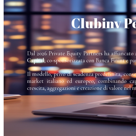
Clubinv P
Dal 2026 Private Equity Partners ha affiancato a
Capital
, co-sponsorizzata con Banca Finint e pa
Il modello, privo di scadenza predefinita, cons
market italiano ed europeo, combinando capi
crescita, aggregazioni e creazione di valore nel