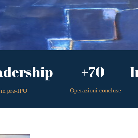
adership
+70
I
Operazioni concluse
in pre-IPO