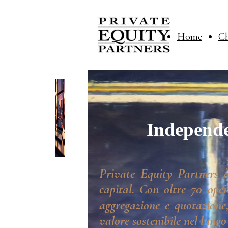
Home
Ch
Independe
Private Equity Partners è
capital. Con oltre 70 oper
aggregazione e quotazione,
valore sostenibile nel lungo