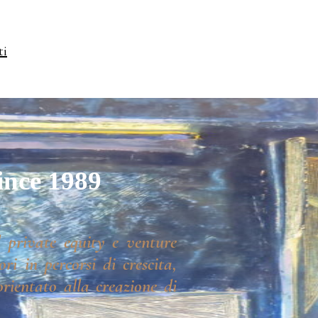
ti
ince 1989
 private equity e venture
ri in percorsi di crescita,
rientato alla creazione di