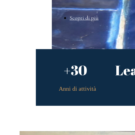
Scopri di più
+30
Le
Anni di attività