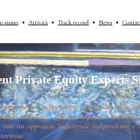
i siamo
Attività
Track record
News
Contat
nt Private Equity Experts S
 una società indipendente attiva dal 1989 nel
azioni realizzate, affianca imprese e imprendito
 con un approccio industriale indipendente e o
 termine.