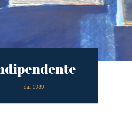
ndipendente
dal 1989