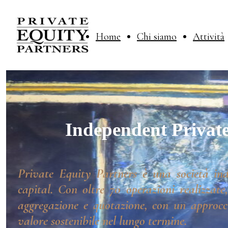
Home
Chi siamo
Attività
Independent Private
Private Equity Partners è una società ind
capital. Con oltre 70 operazioni realizzate
aggregazione e quotazione, con un approcci
valore sostenibile nel lungo termine.