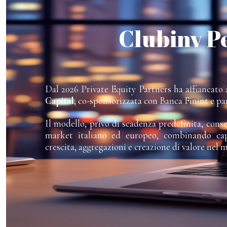
Clubinv P
Dal 2026 Private Equity Partners ha affiancato a
Capital
, co-sponsorizzata con Banca Finint e pa
Il modello, privo di scadenza predefinita, cons
market italiano ed europeo, combinando capi
crescita, aggregazioni e creazione di valore nel