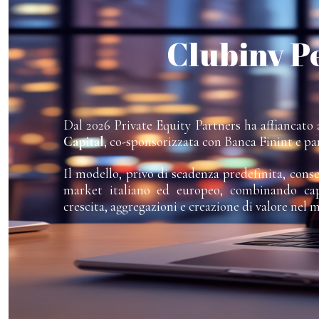
Clubinv P
Dal 2026 Private Equity Partners ha affiancato a
Capital
, co-sponsorizzata con Banca Finint e pa
Il modello, privo di scadenza predefinita, cons
market italiano ed europeo, combinando capi
crescita, aggregazioni e creazione di valore nel