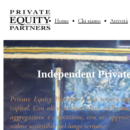
Home
Chi siamo
Attività
Independent Private
Private Equity Partners è una società ind
capital. Con oltre 70 operazioni realizzate
aggregazione e quotazione, con un approcci
valore sostenibile nel lungo termine.