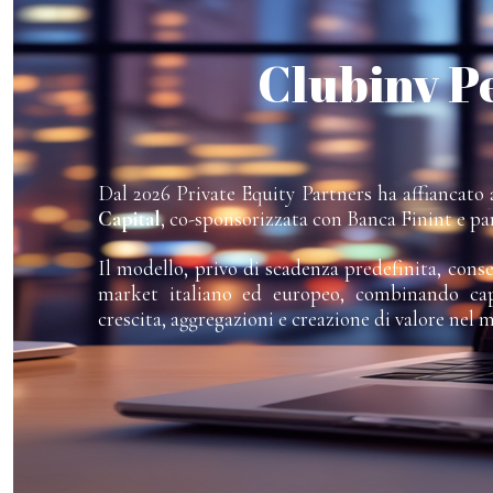
Clubinv P
Dal 2026 Private Equity Partners ha affiancato a
Capital
, co-sponsorizzata con Banca Finint e pa
Il modello, privo di scadenza predefinita, cons
market italiano ed europeo, combinando capi
crescita, aggregazioni e creazione di valore nel