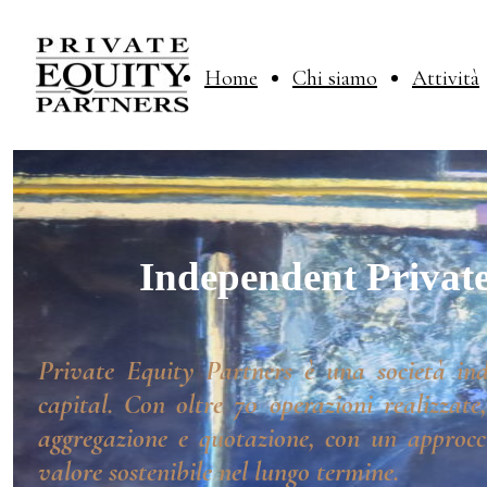
Home
Chi siamo
Attività
Independent Private
Private Equity Partners è una società ind
capital. Con oltre 70 operazioni realizzate
aggregazione e quotazione, con un approcci
valore sostenibile nel lungo termine.