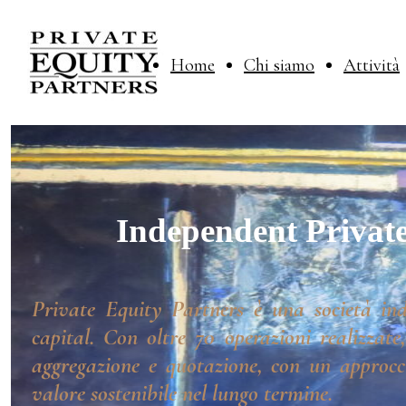
Home
Chi siamo
Attività
Independent Private
Private Equity Partners è una società ind
capital. Con oltre 70 operazioni realizzate
aggregazione e quotazione, con un approcci
valore sostenibile nel lungo termine.