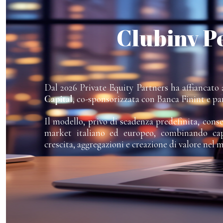
Clubinv P
Dal 2026 Private Equity Partners ha affiancato a
Capital
, co-sponsorizzata con Banca Finint e pa
Il modello, privo di scadenza predefinita, cons
market italiano ed europeo, combinando capi
crescita, aggregazioni e creazione di valore nel