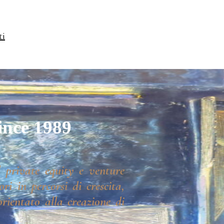
ti
ince 1989
 private equity e venture
ri in percorsi di crescita,
rientato alla creazione di