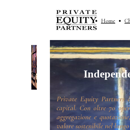
Home
Ch
Independe
Private Equity Partners è
capital. Con oltre 70 oper
aggregazione e quotazione,
valore sostenibile nel lungo