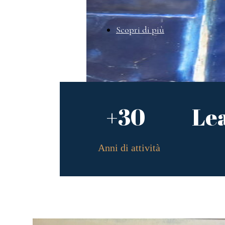
Scopri di più
+30
Le
Anni di attività