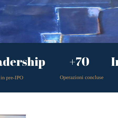
adership
+70
I
Operazioni concluse
in pre-IPO