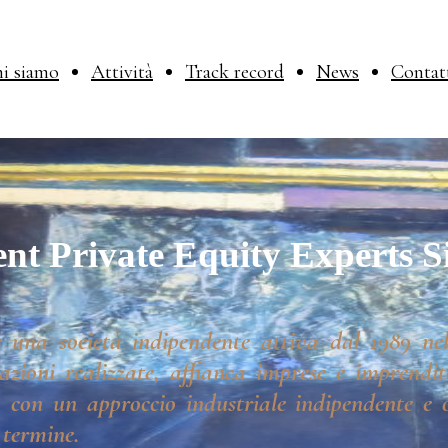
i siamo
Attività
Track record
News
Contat
nt Private Equity Experts S
 una società indipendente attiva dal 1989 nel
azioni realizzate, affianca imprese e imprendito
 con un approccio industriale indipendente e o
 termine.