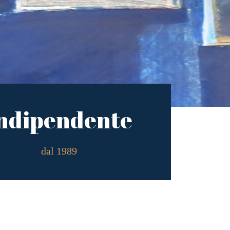
ndipendente
dal 1989