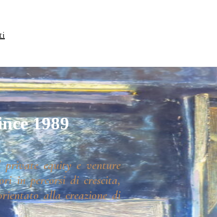
ti
ince 1989
 private equity e venture
ri in percorsi di crescita,
rientato alla creazione di