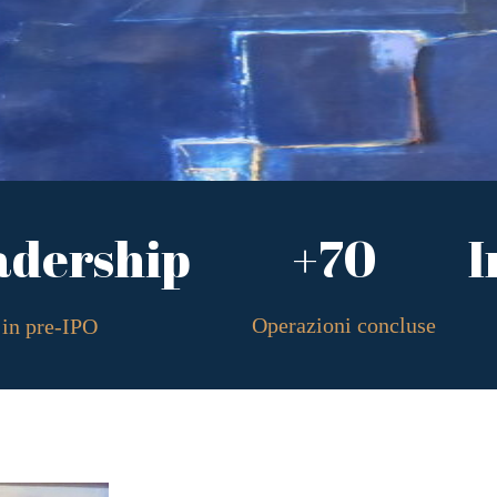
adership
+70
I
Operazioni concluse
in pre-IPO