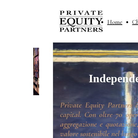
Home
Ch
Independe
Private Equity Partners è
capital. Con oltre 70 oper
aggregazione e quotazione,
valore sostenibile nel lungo