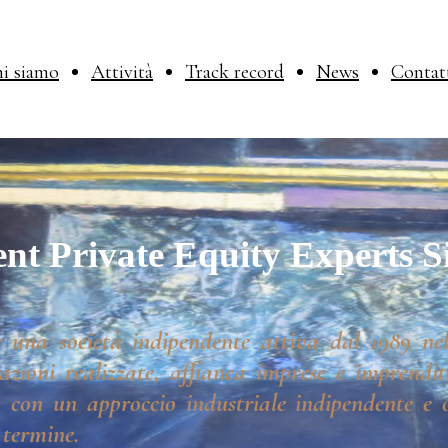
i siamo
Attività
Track record
News
Contat
nt Private Equity Experts S
 una società indipendente attiva dal 1989 nel
azioni realizzate, affianca imprese e imprendito
 con un approccio industriale indipendente e o
 termine.