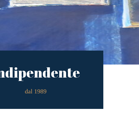
ndipendente
dal 1989