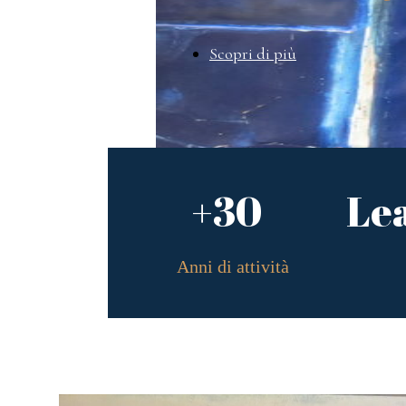
Scopri di più
+30
Le
Anni di attività