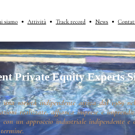
i siamo
Attività
Track record
News
Contat
nt Private Equity Experts S
 una società indipendente attiva dal 1989 nel
azioni realizzate, affianca imprese e imprendito
 con un approccio industriale indipendente e o
 termine.