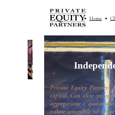
Home
Ch
Independe
Private Equity Partners è
capital. Con oltre 70 oper
aggregazione e quotazione,
valore sostenibile nel lungo