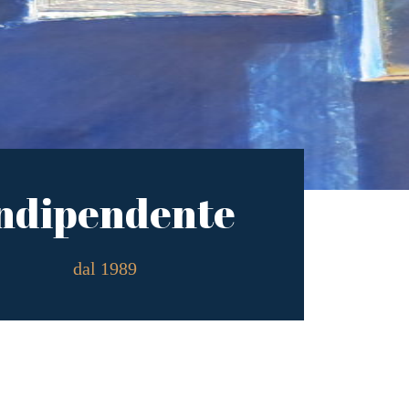
ndipendente
dal 1989