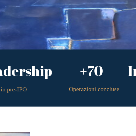
adership
+70
I
Operazioni concluse
in pre-IPO