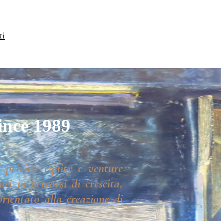
ti
ince 1989
 private equity e venture
ri in percorsi di crescita,
rientato alla creazione di