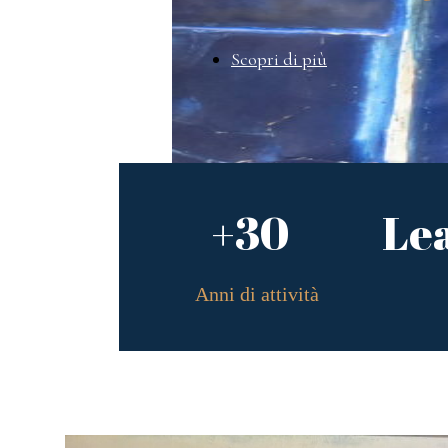
Scopri di più
+30
Le
Anni di attività