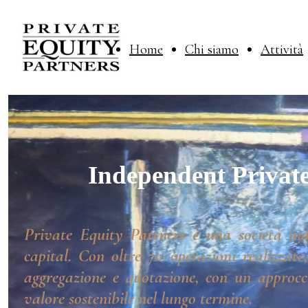
Home
Chi siamo
Attività
Independent Private
Private Equity Partners è una società ind
capital. Con oltre 70 operazioni realizzate
aggregazione e quotazione, con un approcci
valore sostenibile nel lungo termine.