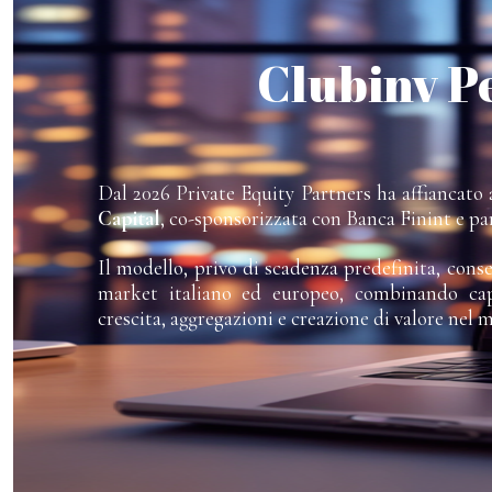
Clubinv P
Dal 2026 Private Equity Partners ha affiancato a
Capital
, co-sponsorizzata con Banca Finint e pa
Il modello, privo di scadenza predefinita, cons
market italiano ed europeo, combinando capi
crescita, aggregazioni e creazione di valore nel