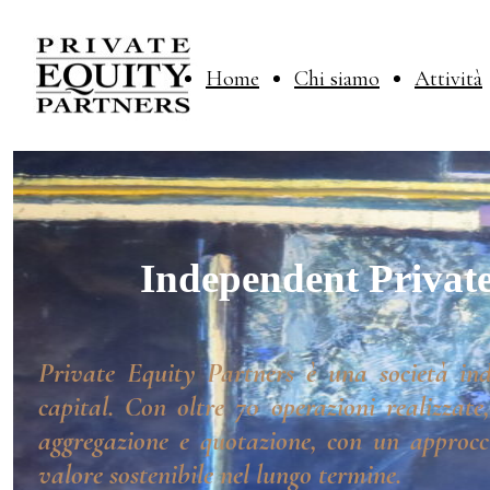
Home
Chi siamo
Attività
Independent Private
Private Equity Partners è una società ind
capital. Con oltre 70 operazioni realizzate
aggregazione e quotazione, con un approcci
valore sostenibile nel lungo termine.