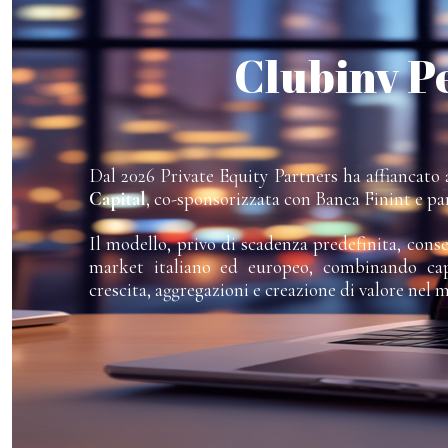
Clubinv P
Dal 2026 Private Equity Partners ha affiancato a
Capital
, co-sponsorizzata con Banca Finint e pa
Il modello, privo di scadenza predefinita, cons
market italiano ed europeo, combinando capi
crescita, aggregazioni e creazione di valore nel