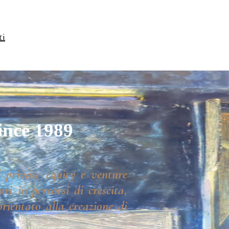
ti
ince 1989
 private equity e venture
ri in percorsi di crescita,
rientato alla creazione di