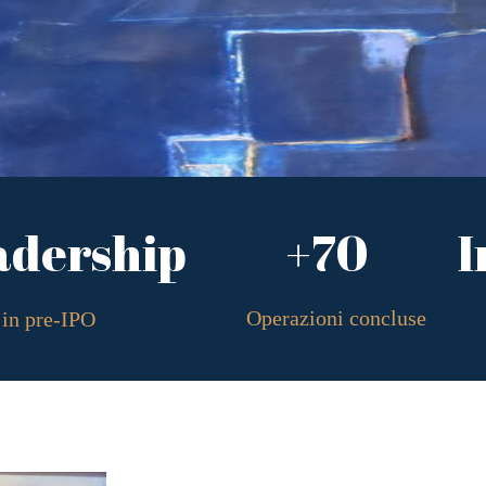
adership
+70
I
Operazioni concluse
in pre-IPO