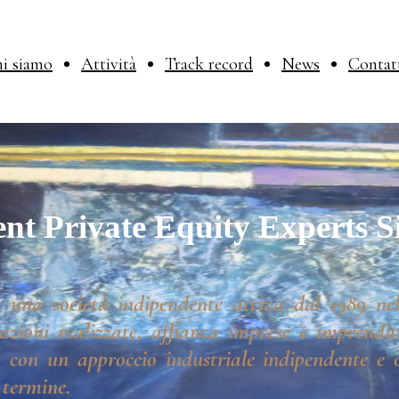
i siamo
Attività
Track record
News
Contat
nt Private Equity Experts S
 una società indipendente attiva dal 1989 nel
azioni realizzate, affianca imprese e imprendito
 con un approccio industriale indipendente e o
 termine.