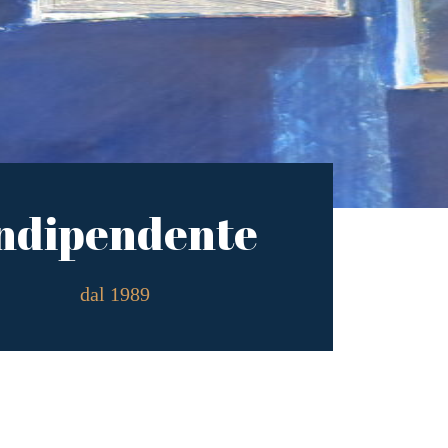
ndipendente
dal 1989