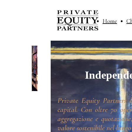
Home
Ch
Independe
Private Equity Partners è
capital. Con oltre 70 oper
aggregazione e quotazione,
valore sostenibile nel lungo