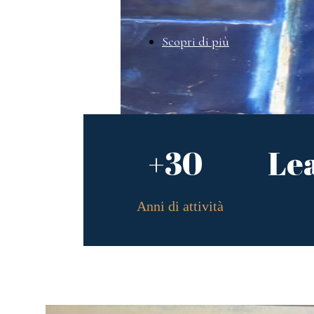
Scopri di più
+30
Le
Anni di attività