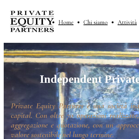
Home
Chi siamo
Attività
Independent Private
Private Equity Partners è una società ind
capital. Con oltre 70 operazioni realizzate
aggregazione e quotazione, con un approcci
valore sostenibile nel lungo termine.