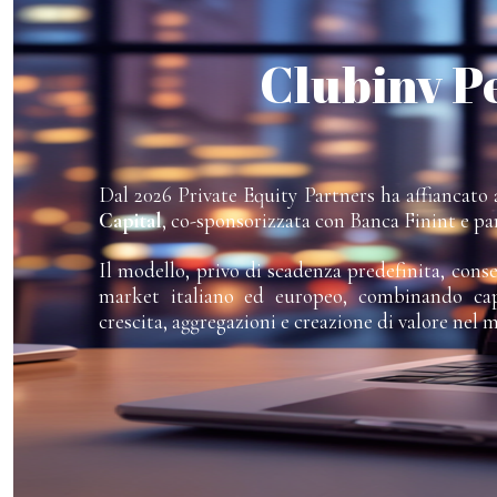
Clubinv P
Dal 2026 Private Equity Partners ha affiancato a
Capital
, co-sponsorizzata con Banca Finint e pa
Il modello, privo di scadenza predefinita, cons
market italiano ed europeo, combinando capi
crescita, aggregazioni e creazione di valore nel