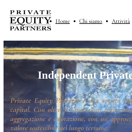
Home
Chi siamo
Attività
Independent Private
Private Equity Partners è una società ind
capital. Con oltre 70 operazioni realizzate
aggregazione e quotazione, con un approcci
valore sostenibile nel lungo termine.