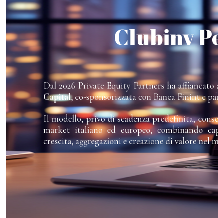
Clubinv P
Dal 2026 Private Equity Partners ha affiancato a
Capital
, co-sponsorizzata con Banca Finint e pa
Il modello, privo di scadenza predefinita, cons
market italiano ed europeo, combinando capi
crescita, aggregazioni e creazione di valore nel