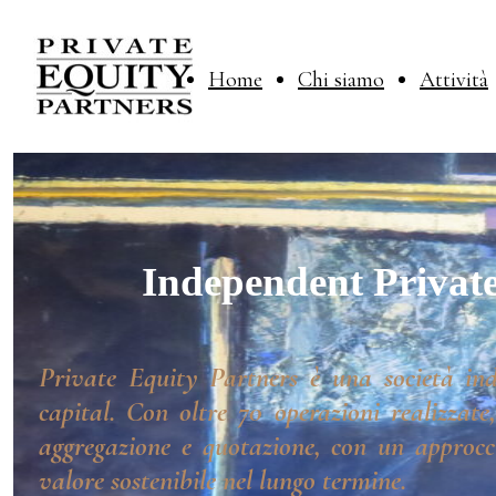
Home
Chi siamo
Attività
Independent Private
Private Equity Partners è una società ind
capital. Con oltre 70 operazioni realizzate
aggregazione e quotazione, con un approcci
valore sostenibile nel lungo termine.