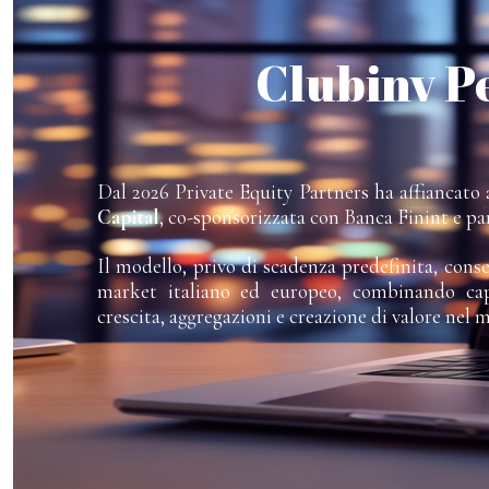
Clubinv P
Dal 2026 Private Equity Partners ha affiancato a
Capital
, co-sponsorizzata con Banca Finint e pa
Il modello, privo di scadenza predefinita, cons
market italiano ed europeo, combinando capi
crescita, aggregazioni e creazione di valore nel